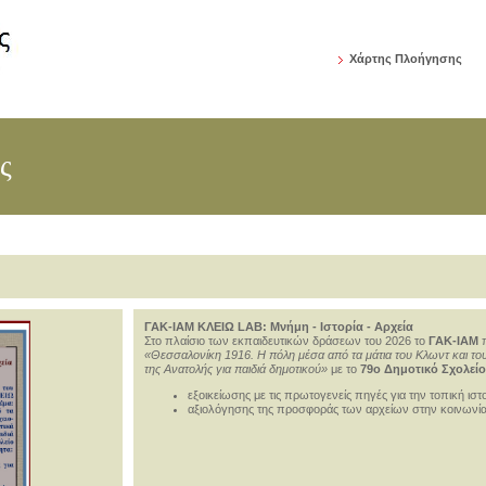
Χάρτης Πλοήγησης
ς
ΓΑΚ-ΙΑΜ ΚΛΕΙΩ LAB: Μνήμη - Ιστορία - Αρχεία
Στο πλαίσιο των εκπαιδευτικών δράσεων του 2026 το
ΓΑΚ-ΙΑΜ
π
«Θεσσαλονίκη 1916. Η πόλη μέσα από τα μάτια του Κλωντ και του Ρ
της Ανατολής για παιδιά δημοτικού»
με το
79ο Δημοτικό Σχολεί
εξοικείωσης με τις πρωτογενείς πηγές για την τοπική ιστ
αξιολόγησης της προσφοράς των αρχείων στην κοινων