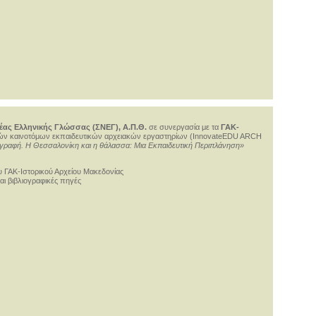
έας Ελληνικής Γλώσσας (ΣΝΕΓ), Α.Π.Θ.
σε συνεργασία με τα
ΓΑΚ-
ών καινοτόμων εκπαιδευτικών αρχειακών εργαστηρίων (InnovateEDU ARCH
ή γραφή. Η Θεσσαλονίκη και η θάλασσα: Μια Εκπαιδευτική Περιπλάνηση»
ου ΓΑΚ-Ιστορικού Αρχείου Μακεδονίας
ι βιβλιογραφικές πηγές