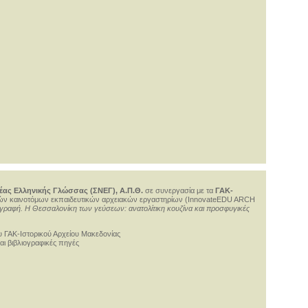
έας Ελληνικής Γλώσσας (ΣΝΕΓ), Α.Π.Θ.
σε συνεργασία με τα
ΓΑΚ-
ών καινοτόμων εκπαιδευτικών αρχειακών εργαστηρίων (InnovateEDU ARCH
 γραφή. Η Θεσσαλονίκη των γεύσεων: ανατολίτικη κουζίνα και προσφυγικές
ου ΓΑΚ-Ιστορικού Αρχείου Μακεδονίας
ι βιβλιογραφικές πηγές