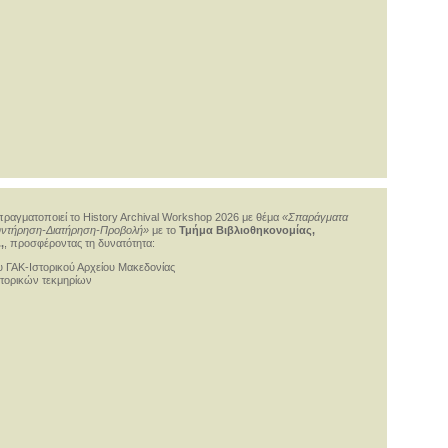
ραγματοποιεί το History Archival Workshop 2026 με θέμα
«Σπαράγματα
Συντήρηση-Διατήρηση-Προβολή»
με το
Τμήμα Βιβλιοθηκονομίας,
,
, προσφέροντας τη δυνατότητα:
ου ΓΑΚ-Ιστορικού Αρχείου Μακεδονίας
στορικών τεκμηρίων