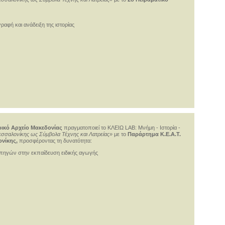
αφή και ανάδειξη της ιστορίας
ρικό Αρχείο Μακεδονίας
πραγματοποιεί το ΚΛΕΙΩ LAB: Μνήμη - Ιστορία -
Θεσσαλονίκης ως Σύμβολα Τέχνης και Λατρείας»
με το
Παράρτημα Κ.Ε.Α.Τ.
νίκης,
προσφέροντας τη δυνατότητα:
 πηγών στην εκπαίδευση ειδικής αγωγής