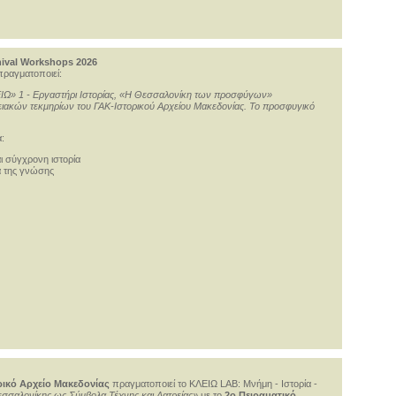
hival Workshops 2026
ραγματοποιεί:
ΙΩ» 1 - Εργαστήρι Ιστορίας, «Η Θεσσαλονίκη των προσφύγων»
ιακών τεκμηρίων του ΓΑΚ-Ιστορικού Αρχείου Μακεδονίας. Το προσφυγικό
:
αι σύγχρονη ιστορία
α της γνώσης
ρικό Αρχείο Μακεδονίας
πραγματοποιεί το ΚΛΕΙΩ LAB: Μνήμη - Ιστορία -
Θεσσαλονίκης ως Σύμβολα Τέχνης και Λατρείας»
με το
2ο Πειραματικό