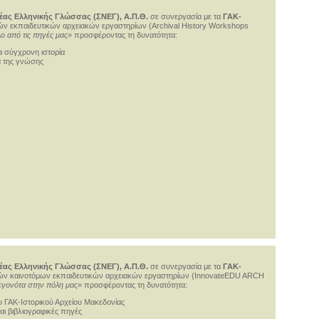
έας Ελληνικής Γλώσσας (ΣΝΕΓ), Α.Π.Θ.
σε συνεργασία με τα
ΓΑΚ-
ών εκπαιδευτικών αρχειακών εργαστηρίων (Archival History Workshops
ο από τις πηγές μας»
προσφέροντας τη δυνατότητα:
αι σύγχρονη ιστορία
α της γνώσης
έας Ελληνικής Γλώσσας (ΣΝΕΓ), Α.Π.Θ.
σε συνεργασία με τα
ΓΑΚ-
ών καινοτόμων εκπαιδευτικών αρχειακών εργαστηρίων (InnovateEDU ARCH
γεγονότα στην πόλη μας»
προσφέροντας τη δυνατότητα:
ου ΓΑΚ-Ιστορικού Αρχείου Μακεδονίας
ι βιβλιογραφικές πηγές