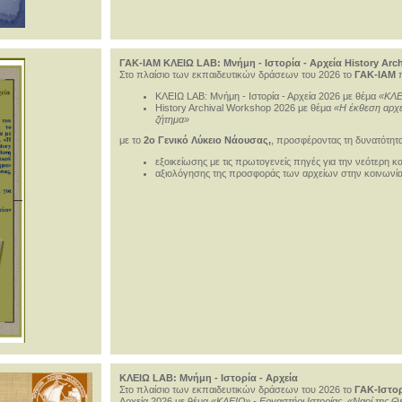
ΓΑΚ-ΙΑΜ ΚΛΕΙΩ LAB: Μνήμη - Ιστορία - Αρχεία History Arc
Στο πλαίσιο των εκπαιδευτικών δράσεων του 2026 το
ΓΑΚ-ΙΑΜ
π
ΚΛΕΙΩ LAB: Μνήμη - Ιστορία - Αρχεία 2026 με θέμα
«ΚΛΕ
History Archival Workshop 2026 με θέμα
«Η έκθεση αρχε
ζήτημα»
με το
2ο Γενικό Λύκειο Νάουσας,
, προσφέροντας τη δυνατότητα
εξοικείωσης με τις πρωτογενείς πηγές για την νεότερη κ
αξιολόγησης της προσφοράς των αρχείων στην κοινωνί
ΚΛΕΙΩ LAB: Μνήμη - Ιστορία - Αρχεία
Στο πλαίσιο των εκπαιδευτικών δράσεων του 2026 το
ΓΑΚ-Ιστο
Αρχεία 2026 με θέμα
«ΚΛΕΙΩ» - Εργαστήρι Ιστορίας, «Ναοί της 