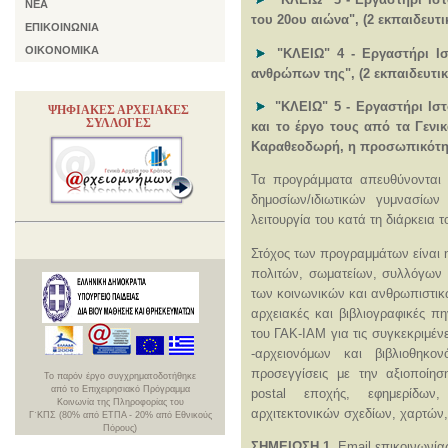
ΝΕΑ
του 20ου αιώνα", (2 εκπαιδευτι
ΕΠΙΚΟΙΝΩΝΙΑ
ΟΙΚΟΝΟΜΙΚΑ
"ΚΛΕΙΩ" 4 - Εργαστήρι Ισ
ανθρώπων της", (2 εκπαιδευτικ
"ΚΛΕΙΩ" 5 - Εργαστήρι Ισ
ΨΗΦΙΑΚΕΣ ΑΡΧΕΙΑΚΕΣ
ΣΥΛΛΟΓΕΣ
και το έργο τους από τα Γενι
Καραθεοδωρή, η προσωπικότητα
Τα προγράμματα απευθύνονται σ
δημοσίων/ιδιωτικών γυμνασίων
λειτουργία του κατά τη διάρκεια 
Στόχος των προγραμμάτων είναι 
πολιτών, σωματείων, συλλόγων 
των κοινωνικών και ανθρωπιστικ
αρχειακές και βιβλιογραφικές 
του ΓΑΚ-ΙΑΜ για τις συγκεκριμέν
-αρχειονόμων και βιβλιοθηκονό
προσεγγίσεις με την αξιοποίησ
To παρόν έργο συγχρηματοδοτήθηκε
από το Επιχειρησιακό Πρόγραμμα
postal εποχής, εφημερίδων
Κοινωνία της Πληροφορίας του
αρχιτεκτονικών σχεδίων, χαρτών
Γ΄ΚΠΣ (80% από ΕΤΠΑ - 20% από Εθνικούς
Πόρους)
ΣHΜΕΙΩΣΗ 1.
Email επικοινωνία